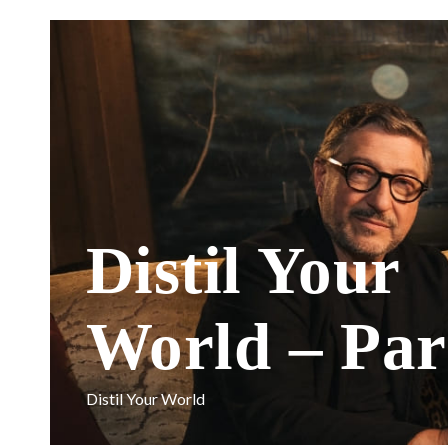
Distil Your
World – Par
Distil Your World