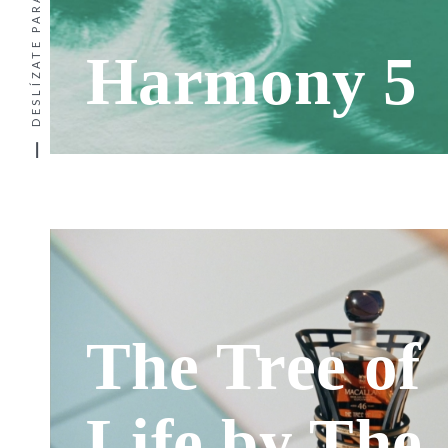
DESLÍZATE PARA VER MÁS
Harmony 5
The Tree of
Life by The